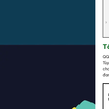
T
QQ8
Tùy
chơ
đan