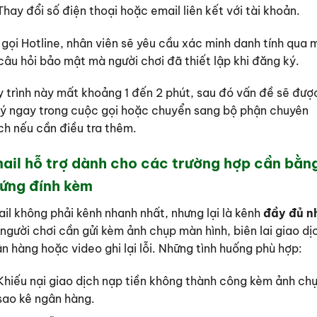
Thay đổi số điện thoại hoặc email liên kết với tài khoản.
 gọi Hotline, nhân viên sẽ yêu cầu xác minh danh tính qua 
câu hỏi bảo mật mà người chơi đã thiết lập khi đăng ký.
 trình này mất khoảng 1 đến 2 phút, sau đó vấn đề sẽ đượ
lý ngay trong cuộc gọi hoặc chuyển sang bộ phận chuyên
ch nếu cần điều tra thêm.
ail hỗ trợ dành cho các trường hợp cần bằn
ứng đính kèm
il không phải kênh nhanh nhất, nhưng lại là kênh
đầy đủ n
 người chơi cần gửi kèm ảnh chụp màn hình, biên lai giao dị
n hàng hoặc video ghi lại lỗi. Những tình huống phù hợp:
Khiếu nại giao dịch nạp tiền không thành công kèm ảnh ch
sao kê ngân hàng.