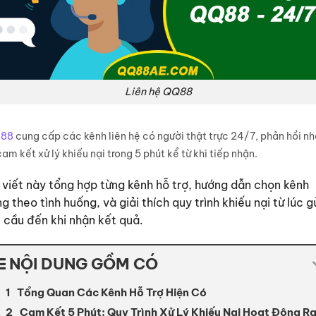
Liên hệ QQ88
 88
cung cấp các kênh liên hệ có người thật trực 24/7, phản hồi n
cam kết xử lý khiếu nại trong 5 phút kể từ khi tiếp nhận.
 viết này tổng hợp từng kênh hỗ trợ, hướng dẫn chọn kênh
g theo tình huống, và giải thích quy trình khiếu nại từ lúc g
 cầu đến khi nhận kết quả.
NỘI DUNG GỒM CÓ
Tổng Quan Các Kênh Hỗ Trợ Hiện Có
Cam Kết 5 Phút: Quy Trình Xử Lý Khiếu Nại Hoạt Động R