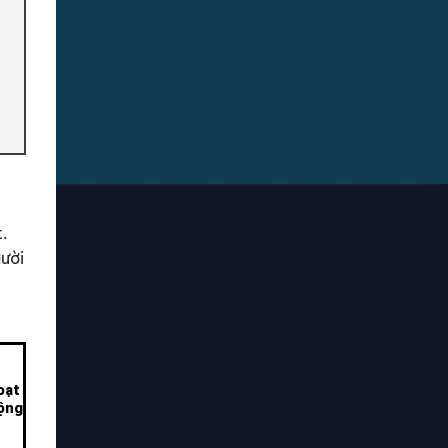
ó
t.
gười
oạt
ộng