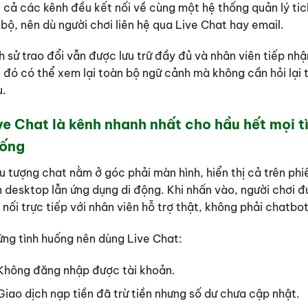
 cả các kênh đều kết nối về cùng một hệ thống quản lý tic
 bộ, nên dù người chơi liên hệ qua Live Chat hay email.
h sử trao đổi vẫn được lưu trữ đầy đủ và nhân viên tiếp nhậ
 đó có thể xem lại toàn bộ ngữ cảnh mà không cần hỏi lại 
u.
ve Chat là kênh nhanh nhất cho hầu hết mọi t
ống
u tượng chat nằm ở góc phải màn hình, hiển thị cả trên phi
 desktop lẫn ứng dụng di động. Khi nhấn vào, người chơi 
 nối trực tiếp với nhân viên hỗ trợ thật, không phải chatbot
ng tình huống nên dùng Live Chat:
Không đăng nhập được tài khoản.
Giao dịch nạp tiền đã trừ tiền nhưng số dư chưa cập nhật.