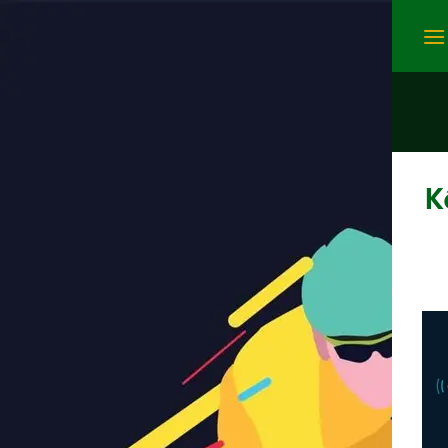
Bỏ
qua
nội
dung
K