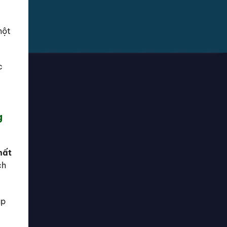
một
c
g
hất
ch
ụp