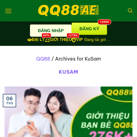
Bỏ
qua
nội
+288K
dung
ĐĂNG KÝ
ĐĂNG NHẬP
60%
+276K
ĐẠI LÝ
GIỚI THIỆU
VIP
Đang tải giờ...
QQ88
/
Archives for KuSam
KUSAM
06
Th3