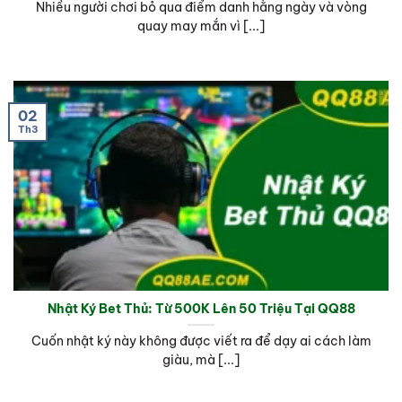
Nhiều người chơi bỏ qua điểm danh hằng ngày và vòng
quay may mắn vì [...]
02
Th3
Nhật Ký Bet Thủ: Từ 500K Lên 50 Triệu Tại QQ88
Cuốn nhật ký này không được viết ra để dạy ai cách làm
giàu, mà [...]