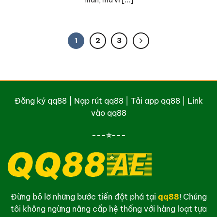
mắn, mà vì [...]
1
2
3
Đăng ký qq88
|
Nạp rút qq88
|
Tải app qq88
|
Link
vào qq88
---⭐---
Đừng bỏ lỡ những bước tiến đột phá tại
qq88
! Chúng
tôi không ngừng nâng cấp hệ thống với hàng loạt tựa