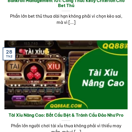
Bankroll Management 101: Công Thức Kelly Criterion Cho
Bet Thủ
Phần lớn bet thủ thua dài hạn không phải vì chọn kèo sai,
mà vì [...]
28
Th2
Tài Xỉu Nâng Cao: Bắt Cầu Bệt & Tránh Cầu Đảo Như Pro
Phần lớn người chơi tài xỉu thua không phải vì thiếu may